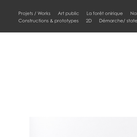
Projets / Works
Art public
La forêt onirique
Na
Constructions & prototypes
2D
Démarche/ stat