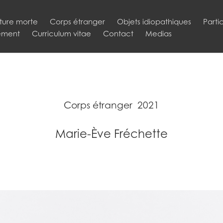
ture morte
Corps étranger
Objets idiopathiques
Parti
ement
Curriculum vitae
Contact
Medias
Corps étranger  2021
Marie-Ève Fréchette