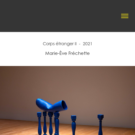
Corps étranger II  -  2021
Marie-Ève Fréchette