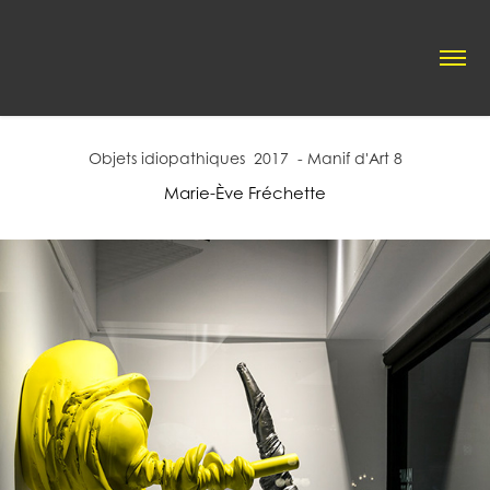
Objets idiopathiques  2017  - Manif d'Art 8
Marie-Ève Fréchette