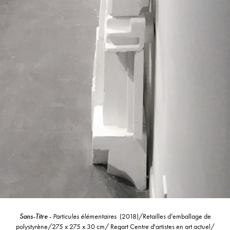
Sans-Titre
-
Particules élémentaires
(2018)/Retailles d’emballage de
polystyrène/275 x 275 x 30 cm/ Regart Centre d'artistes en art actuel/