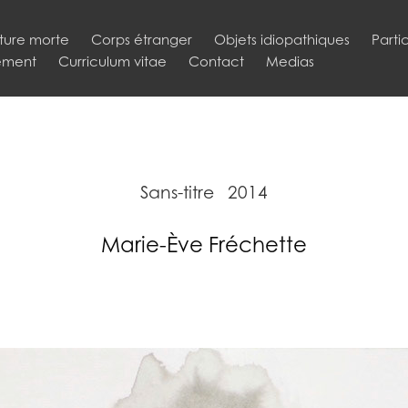
ture morte
Corps étranger
Objets idiopathiques
Parti
ement
Curriculum vitae
Contact
Medias
Sans-titre   2014
Marie-Ève Fréchette