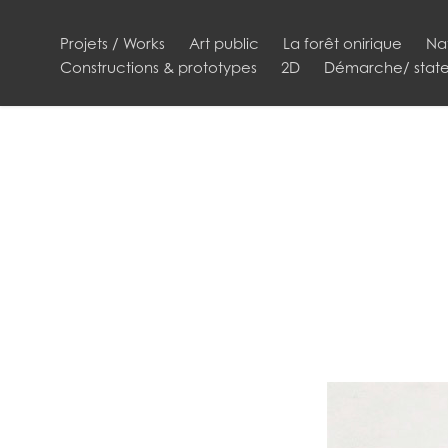
Projets / Works
Art public
La forêt onirique
Na
Constructions & prototypes
2D
Démarche/ stat