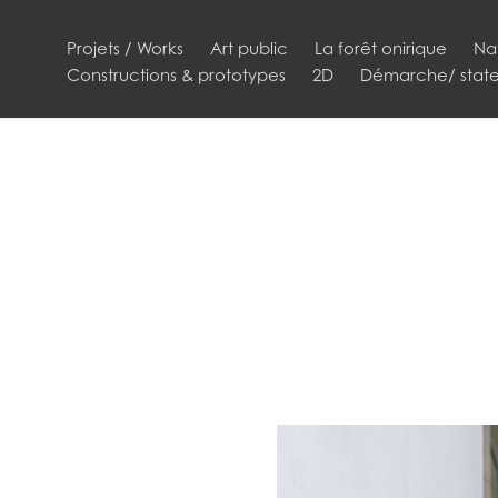
Projets / Works
Art public
La forêt onirique
Na
Constructions & prototypes
2D
Démarche/ stat