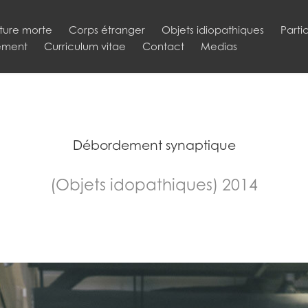
ture morte
Corps étranger
Objets idiopathiques
Parti
ement
Curriculum vitae
Contact
Medias
Débordement synaptique
(Objets idopathiques) 2014